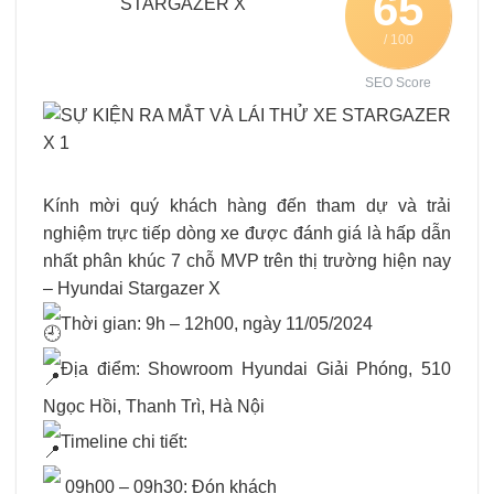
65
STARGAZER X
/ 100
SEO Score
Kính mời quý khách hàng đến tham dự và trải
nghiệm trực tiếp dòng xe được đánh giá là hấp dẫn
nhất phân khúc 7 chỗ MVP trên thị trường hiện nay
– Hyundai Stargazer X
Thời gian: 9h – 12h00, ngày 11/05/2024
Địa điểm: Showroom Hyundai Giải Phóng, 510
Ngọc Hồi, Thanh Trì, Hà Nội
Timeline chi tiết:
09h00 – 09h30: Đón khách