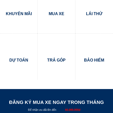
KHUYẾN MÃI
MUA XE
LÁI THỬ
DỰ TOÁN
TRẢ GÓP
BẢO HIỂM
ĐĂNG KÝ MUA XE NGAY TRONG THÁNG
Để nhận ưu đãi lên đến
60.000.000đ