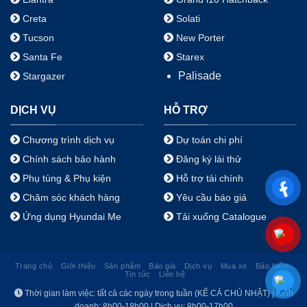
Creta
Solati
Tucson
New Porter
Santa Fe
Starex
Palisade
Stargazer
DỊCH VỤ
HỖ TRỢ
Chương trình dịch vụ
Dự toán chi phí
Chính sách bảo hành
Đăng ký lái thử
Phụ tùng & Phụ kiện
Hỗ trợ tài chính
Chăm sóc khách hàng
Yêu cầu báo giá
Ứng dụng Hyundai Me
Tải xuống Catalogue
Trang chủ
Giới thiệu
Sản phẩm
Báo giá
Dịch vụ
Mua xe
Bảo hiểm
Tin tức
Liên hệ
Thời gian làm việc: tất cả các ngày trong tuần (KỂ CẢ CHỦ NHẬT) | Kinh
doanh: 8h00-18h00 | Dịch vụ: 8h00-17h00