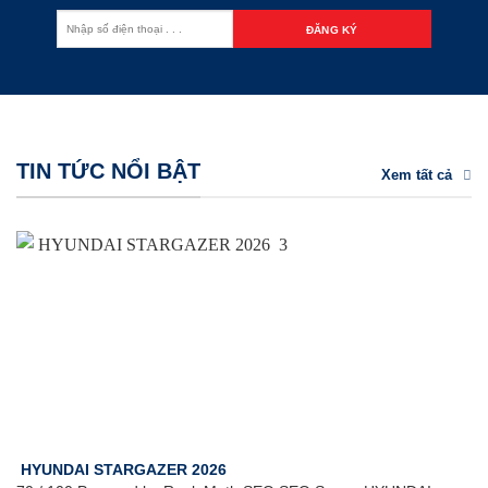
TIN TỨC NỔI BẬT
Xem tất cả
HYUNDAI STARGAZER 2026