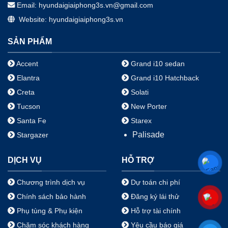
Email: hyundaigiaiphong3s.vn@gmail.com
Website: hyundaigiaiphong3s.vn
SẢN PHẨM
Accent
Grand i10 sedan
Elantra
Grand i10 Hatchback
Creta
Solati
Tucson
New Porter
Santa Fe
Starex
Palisade
Stargazer
DỊCH VỤ
HỖ TRỢ
Chương trình dịch vụ
Dự toán chi phí
Chính sách bảo hành
Đăng ký lái thử
Phụ tùng & Phụ kiện
Hỗ trợ tài chính
Chăm sóc khách hàng
Yêu cầu báo giá