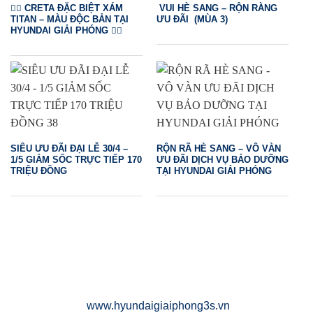
❤️‍🔥 CRETA ĐẶC BIỆT XÁM
VUI HÈ SANG – RỘN RÀNG
TITAN – MÀU ĐỘC BẢN TẠI
ƯU ĐÃI (MÙA 3)
HYUNDAI GIẢI PHÓNG ❤️‍🔥
SIÊU ƯU ĐÃI ĐẠI LỄ 30/4 –
RỘN RÃ HÈ SANG – VÔ VÀN
1/5 GIẢM SỐC TRỰC TIẾP 170
ƯU ĐÃI DỊCH VỤ BẢO DƯỠNG
TRIỆU ĐỒNG
TẠI HYUNDAI GIẢI PHÓNG
www.hyundaigiaiphong3s.vn