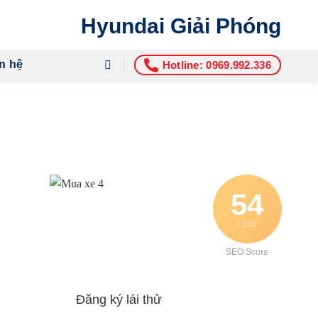
Hyundai Giải Phóng
n hệ
Hotline: 0969.992.336
54
/ 100
SEO Score
Đăng ký lái thử