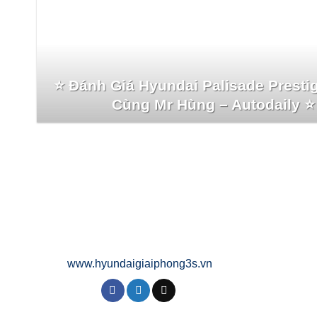
⭐️ Đánh Giá Hyundai Palisade Presti
Cùng Mr Hùng – Autodaily ⭐️
www.hyundaigiaiphong3s.vn