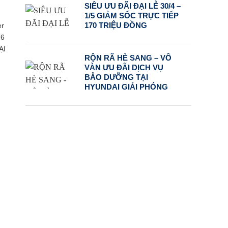
SIÊU ƯU ĐÃI ĐẠI LỄ 30/4 –
1/5 GIẢM SỐC TRỰC TIẾP
er
170 TRIỆU ĐỒNG
26
ẠI
RỘN RÃ HÈ SANG – VÔ
VÀN ƯU ĐÃI DỊCH VỤ
BẢO DƯỠNG TẠI
HYUNDAI GIẢI PHÓNG