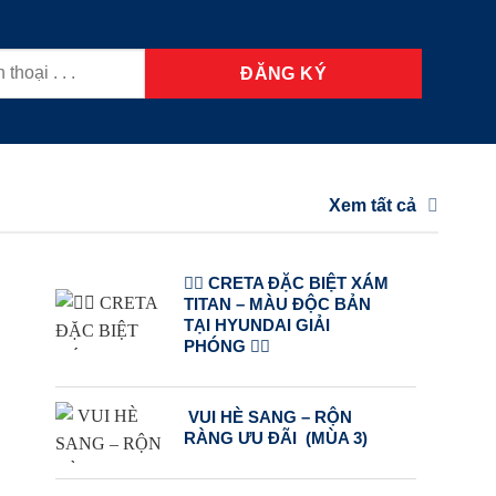
Xem tất cả
❤️‍🔥 CRETA ĐẶC BIỆT XÁM
TITAN – MÀU ĐỘC BẢN
TẠI HYUNDAI GIẢI
PHÓNG ❤️‍🔥
VUI HÈ SANG – RỘN
RÀNG ƯU ĐÃI (MÙA 3)