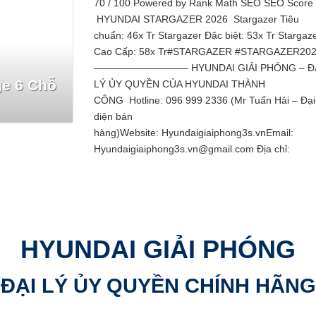
70 / 100 Powered by Rank Math SEO SEO Score
HYUNDAI STARGAZER 2026 Stargazer Tiêu
chuẩn: 46x Tr Stargazer Đặc biệt: 53x Tr Stargaz
Cao Cấp: 58x Tr#STARGAZER #STARGAZER20
—————————– HYUNDAI GIẢI PHÓNG – Đ
ge 6 Chỗ
LÝ ỦY QUYỀN CỦA HYUNDAI THÀNH
CÔNG Hotline: 096 999 2336 (Mr Tuấn Hải – Đại
diện bán
hàng)Website: Hyundaigiaiphong3s.vnEmail:
Hyundaigiaiphong3s.vn@gmail.com Địa chỉ:
HYUNDAI GIẢI PHÓNG
ĐẠI LÝ ỦY QUYỀN CHÍNH HÃNG