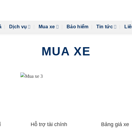
á
Dịch vụ
Mua xe
Bảo hiểm
Tin tức
Liê
MUA XE
í
Hỗ trợ tài chính
Bảng giá xe