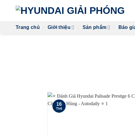
Skip
to
content
Trang chủ
Giới thiệu
Sản phẩm
Báo gi
CATE
16
Th6