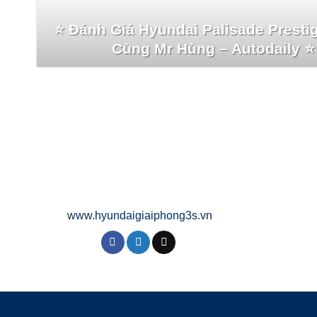
⭐️ Đánh Giá Hyundai Palisade Presti
Cùng Mr Hùng – Autodaily ⭐️
www.hyundaigiaiphong3s.vn