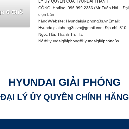
LÝ ỦY QUYỀN CỦA HYUNDAI THÀNH
CÔNG Hotline: 096 999 2336 (Mr Tuấn Hải – Đại
ge 6 Chỗ
diện bán
hàng)Website: Hyundaigiaiphong3s.vnEmail:
Hyundaigiaiphong3s.vn@gmail.com Địa chỉ: 510
Ngọc Hồi, Thanh Trì, Hà
Nội#Hyundaigiảiphóng#Hyundaigiảiphóng3s
HYUNDAI GIẢI PHÓNG
ĐẠI LÝ ỦY QUYỀN CHÍNH HÃNG