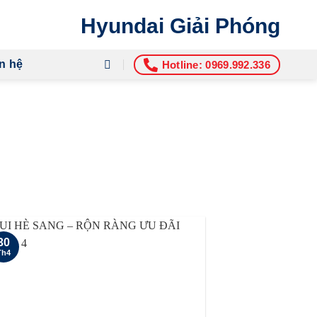
Hyundai Giải Phóng
n hệ
Hotline: 0969.992.336
N MÃI
30
Th4