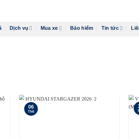
á
Dịch vụ
Mua xe
Bảo hiểm
Tin tức
Liê
GORY ARCHIVES:
TIN KHUYẾ
06
Th6