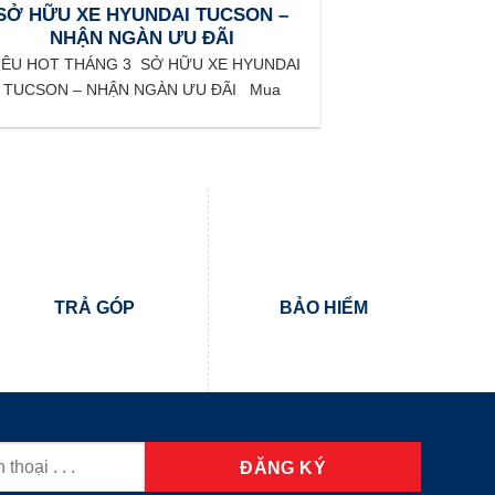
SỞ HỮU XE HYUNDAI TUCSON –
NHẬN NGÀN ƯU ĐÃI
IÊU HOT THÁNG 3 ️ SỞ HỮU XE HYUNDAI
TUCSON – NHẬN NGÀN ƯU ĐÃI Mua
TRẢ GÓP
BẢO HIỂM