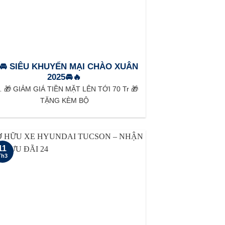
🚘 SIÊU KHUYẾN MẠI CHÀO XUÂN
2025🚘🔥
🎁 GIẢM GIÁ TIỀN MẶT LÊN TỚI 70 Tr 🎁
TẶNG KÈM BỘ
11
Th3