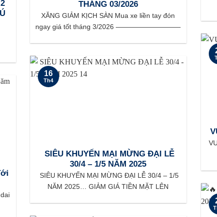
2
THÁNG 03/2026
HÚ
XĂNG GIẢM KỊCH SÀN Mua xe liền tay đón
ngay giá tốt tháng 3/2026 —————————–
ô
16
Th4
V
VU
SIÊU KHUYẾN MẠI MỪNG ĐẠI LỄ
30/4 – 1/5 NĂM 2025
ới
SIÊU KHUYẾN MẠI MỪNG ĐẠI LỄ 30/4 – 1/5
NĂM 2025… GIẢM GIÁ TIỀN MẶT LÊN
ndai
T