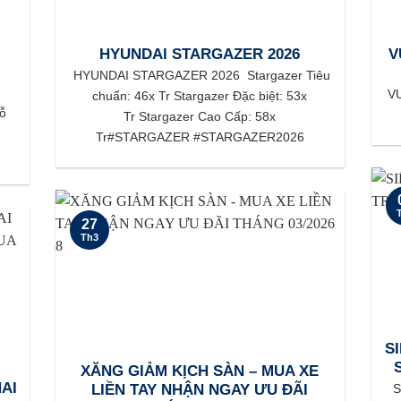
HYUNDAI STARGAZER 2026
V
HYUNDAI STARGAZER 2026 Stargazer Tiêu
VU
chuẩn: 46x Tr Stargazer Đặc biệt: 53x
hỗ
Tr Stargazer Cao Cấp: 58x
Tr#STARGAZER #STARGAZER2026
27
Th3
SI
XĂNG GIẢM KỊCH SÀN – MUA XE
AI
S
LIỀN TAY NHẬN NGAY ƯU ĐÃI