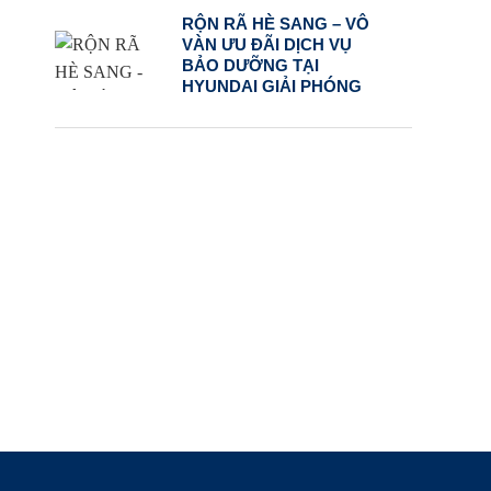
RỘN RÃ HÈ SANG – VÔ
VÀN ƯU ĐÃI DỊCH VỤ
BẢO DƯỠNG TẠI
HYUNDAI GIẢI PHÓNG