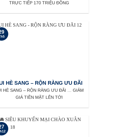
TRỰC TIẾP 170 TRIỆU ĐỒNG
29
Th5
UI HÈ SANG – RỘN RÀNG ƯU ĐÃI
I HÈ SANG – RỘN RÀNG ƯU ĐÃI … GIẢM
GIÁ TIỀN MẶT LÊN TỚI
27
h12