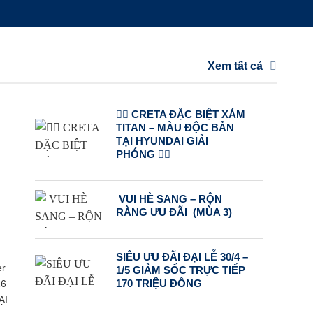
Xem tất cả
❤️‍🔥 CRETA ĐẶC BIỆT XÁM
TITAN – MÀU ĐỘC BẢN
TẠI HYUNDAI GIẢI
PHÓNG ❤️‍🔥
VUI HÈ SANG – RỘN
RÀNG ƯU ĐÃI (MÙA 3)
SIÊU ƯU ĐÃI ĐẠI LỄ 30/4 –
er
1/5 GIẢM SỐC TRỰC TIẾP
26
170 TRIỆU ĐỒNG
ẠI