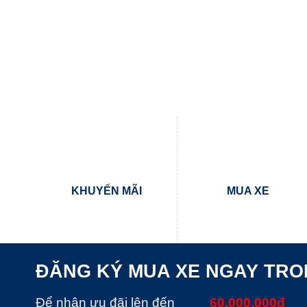
KHUYẾN MÃI
MUA XE
ĐĂNG KÝ MUA XE NGAY TR
Để nhận ưu đãi lên đến
60.000.000đ