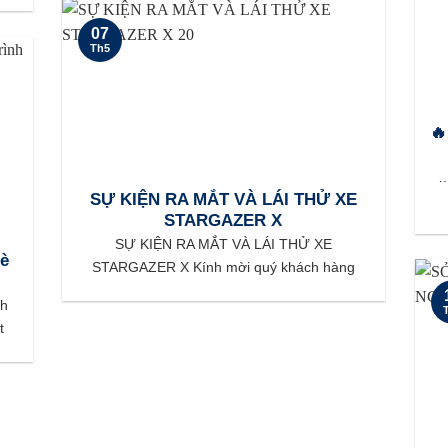
07
Th5

… 
SỰ KIỆN RA MẮT VÀ LÁI THỬ XE
STARGAZER X
SỰ KIỆN RA MẮT VÀ LÁI THỬ XE
Hè
STARGAZER X Kính mời quý khách hàng
nh
t