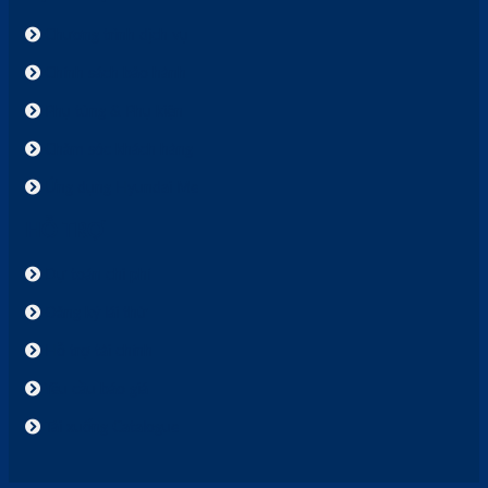
Chương trình dịch vụ
Chính sách bảo hành
Phụ tùng & Phụ kiện
Chăm sóc khách hàng
Ứng dụng Hyundai Me
HỖ TRỢ
Dự toán chi phí
Đăng ký lái thử
Hỗ trợ tài chính
Yêu cầu báo giá
Tải xuống Catalogue