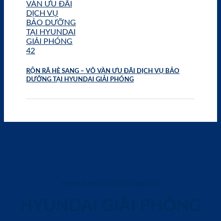
RỘN RÃ HÈ SANG – VÔ VÀN ƯU ĐÃI DỊCH VỤ BẢO
DƯỠNG TẠI HYUNDAI GIẢI PHÓNG
www.hyundaigiaiphong3s.vn
HYUNDAI GIẢI PHÓNG