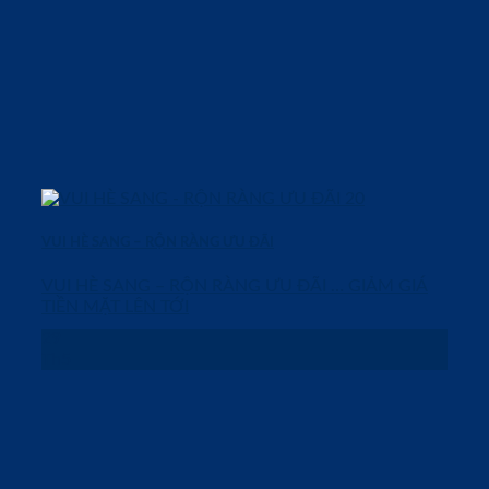
VUI HÈ SANG – RỘN RÀNG ƯU ĐÃI
VUI HÈ SANG – RỘN RÀNG ƯU ĐÃI … GIẢM GIÁ
TIỀN MẶT LÊN TỚI
29
Th5