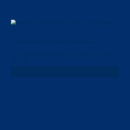
🔥🚘 SIÊU KHUYẾN MẠI CHÀO XUÂN 2025🚘🔥
… 🎁 GIẢM GIÁ TIỀN MẶT LÊN TỚI 70 Tr 🎁 TẶNG
KÈM BỘ
27
Th12