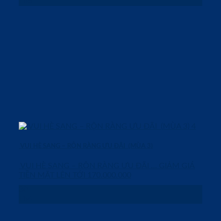
Th6
VUI HÈ SANG – RỘN RÀNG ƯU ĐÃI (MÙA 3)
VUI HÈ SANG – RỘN RÀNG ƯU ĐÃI … GIẢM GIÁ
TIỀN MẶT LÊN TỚI 170.000.000
30
Th4