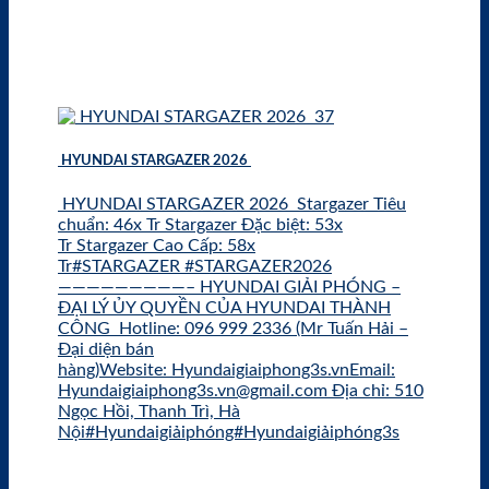
HYUNDAI STARGAZER 2026
HYUNDAI STARGAZER 2026 Stargazer Tiêu
chuẩn: 46x Tr Stargazer Đặc biệt: 53x
Tr Stargazer Cao Cấp: 58x
Tr#STARGAZER #STARGAZER2026
—————————– HYUNDAI GIẢI PHÓNG –
ĐẠI LÝ ỦY QUYỀN CỦA HYUNDAI THÀNH
CÔNG Hotline: 096 999 2336 (Mr Tuấn Hải –
Đại diện bán
hàng)Website: Hyundaigiaiphong3s.vnEmail:
Hyundaigiaiphong3s.vn@gmail.com Địa chỉ: 510
Ngọc Hồi, Thanh Trì, Hà
Nội#Hyundaigiảiphóng#Hyundaigiảiphóng3s