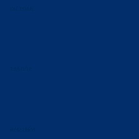
DỰ TOÁN
TRẢ GÓP
BẢO HIỂM