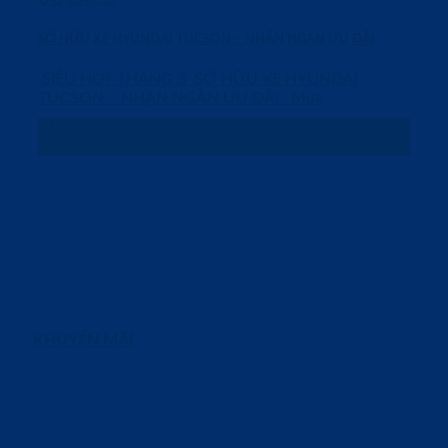
SỞ HỮU XE HYUNDAI TUCSON – NHẬN NGÀN ƯU ĐÃI
SIÊU HOT THÁNG 3 ️ SỞ HỮU XE HYUNDAI
TUCSON – NHẬN NGÀN ƯU ĐÃI Mua
11
Th3
KHUYẾN MÃI