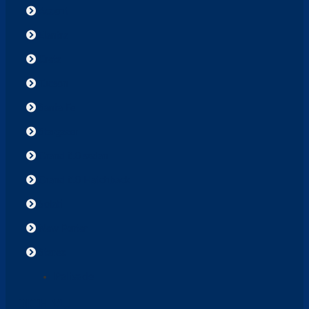
Accent
Elantra
Creta
Tucson
Santa Fe
Stargazer
Grand i10 sedan
Grand i10 Hatchback
Solati
New Porter
Starex
Palisade
DỊCH VỤ