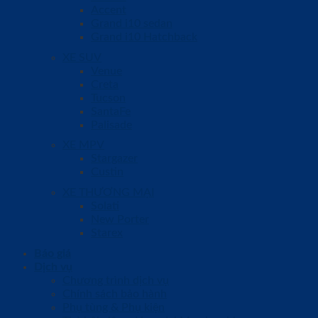
Accent
Grand i10 sedan
Grand i10 Hatchback
XE SUV
Venue
Creta
Tucson
SantaFe
Palisade
XE MPV
Stargazer
Custin
XE THƯƠNG MẠI
Solati
New Porter
Starex
Báo giá
Dịch vụ
Chương trình dịch vụ
Chính sách bảo hành
Phụ tùng & Phụ kiện