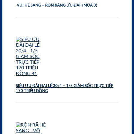
VUI HÈ SANG – RỘN RÀNG ƯU ĐÃI (MÙA 3)
SIÊU ƯU ĐÃI ĐẠI LỄ 30/4 – 1/5 GIẢM SỐC TRỰC TIẾP
170 TRIỆU ĐỒNG