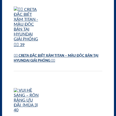
❤️‍🔥 CRETA ĐẶC BIỆT XÁM TITAN – MÀU ĐỘC BẢN TẠI
HYUNDAI GIẢI PHÓNG ❤️‍🔥