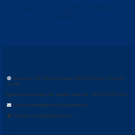
ĐẠI LÝ ỦY QUYỀN CHÍNH
HÃNG
HYUNDAI GIẢI PHÓNG
Showroom: Số 510 đường Ngọc Hồi, Vĩnh Quỳnh, Thanh Trì,
Hà Nội
Đại diện bán hàng: Mr. Nguyễn Tuấn Hải– SĐT 0969.992.336
Email: hyundaigiaiphong3s.vn@gmail.com
Website: hyundaigiaiphong3s.vn
SẢN PHẨM