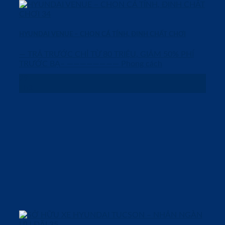
HYUNDAI VENUE – CHỌN CÁ TÍNH, ĐỊNH CHẤT CHƠI
— TRẢ TRƯỚC CHỈ TỪ 80 TRIỆU, GIẢM 50% PHÍ
TRƯỚC BẠ– ———————— Phong cách
29
Th3