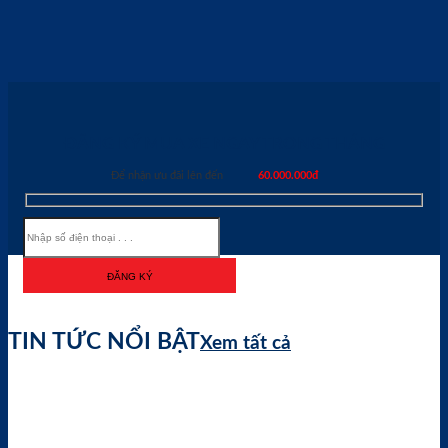
ĐĂNG KÝ MUA XE NGAY TRONG THÁNG
Để nhận ưu đãi lên đến
60.000.000đ
TIN TỨC NỔI BẬT
Xem tất cả