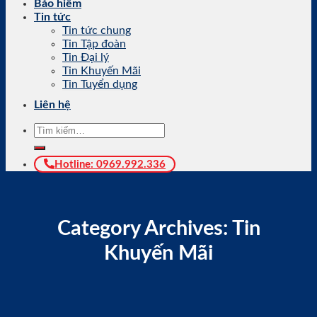
Bảo hiểm
Tin tức
Tin tức chung
Tin Tập đoàn
Tin Đại lý
Tin Khuyến Mãi
Tin Tuyển dụng
Liên hệ
Tìm
kiếm:
Hotline: 0969.992.336
Category Archives:
Tin
Khuyến Mãi