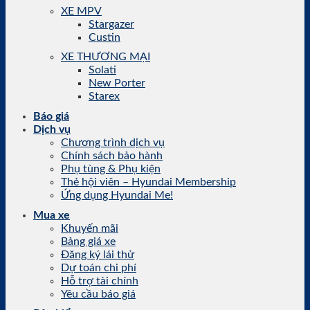
XE MPV
Stargazer
Custin
XE THƯƠNG MẠI
Solati
New Porter
Starex
Báo giá
Dịch vụ
Chương trình dịch vụ
Chính sách bảo hành
Phụ tùng & Phụ kiện
Thẻ hội viên – Hyundai Membership
Ứng dụng Hyundai Me!
Mua xe
Khuyến mãi
Bảng giá xe
Đăng ký lái thử
Dự toán chi phí
Hỗ trợ tài chính
Yêu cầu báo giá