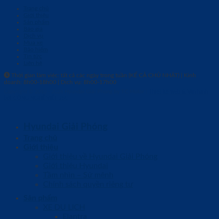
Trang chủ
Giới thiệu
Sản phẩm
Báo giá
Dịch vụ
Mua xe
Bảo hiểm
Tin tức
Liên hệ
Thời gian làm việc: tất cả các ngày trong tuần (KỂ CẢ CHỦ NHẬT) | Kinh
doanh: 8h00-18h00 | Dịch vụ: 8h00-17h00
Copyright © 2010 - 2026
Hyundai Giải Phóng by TC Motor
|
Thiết kế web & Vận hành
bởi CÔNG NGHỆ VIỆT JSC
Hyundai Giải Phóng
Trang chủ
Giới thiệu
Giới thiệu về Hyundai Giải Phóng
Giới thiệu Hyundai
Tầm nhìn – Sứ mệnh
Chính sách quyền riêng tư
Sản phẩm
XE DU LỊCH
Elantra