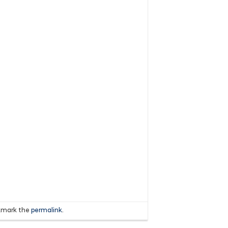
okmark the
permalink
.