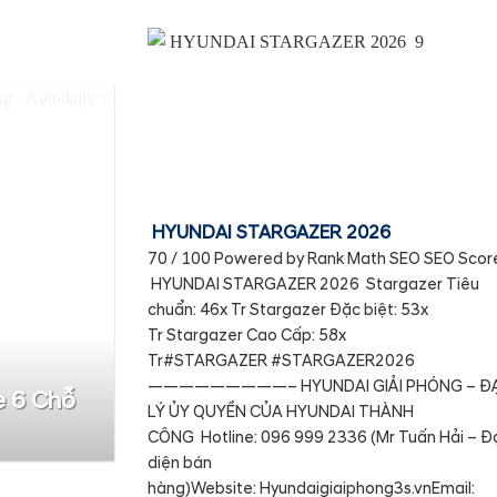
HYUNDAI STARGAZER 2026
70 / 100 Powered by Rank Math SEO SEO Scor
HYUNDAI STARGAZER 2026 Stargazer Tiêu
chuẩn: 46x Tr Stargazer Đặc biệt: 53x
Tr Stargazer Cao Cấp: 58x
Tr#STARGAZER #STARGAZER2026
—————————– HYUNDAI GIẢI PHÓNG – ĐẠ
e 6 Chỗ
LÝ ỦY QUYỀN CỦA HYUNDAI THÀNH
CÔNG Hotline: 096 999 2336 (Mr Tuấn Hải – Đ
diện bán
hàng)Website: Hyundaigiaiphong3s.vnEmail: