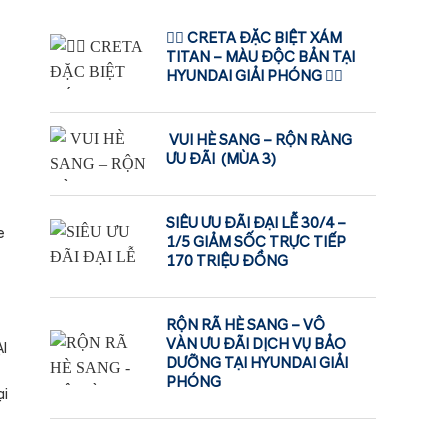
❤️‍🔥 CRETA ĐẶC BIỆT XÁM
TITAN – MÀU ĐỘC BẢN TẠI
HYUNDAI GIẢI PHÓNG ❤️‍🔥
VUI HÈ SANG – RỘN RÀNG
ƯU ĐÃI (MÙA 3)
SIÊU ƯU ĐÃI ĐẠI LỄ 30/4 –
e
1/5 GIẢM SỐC TRỰC TIẾP
170 TRIỆU ĐỒNG
RỘN RÃ HÈ SANG – VÔ
VÀN ƯU ĐÃI DỊCH VỤ BẢO
I
DƯỠNG TẠI HYUNDAI GIẢI
PHÓNG
ại