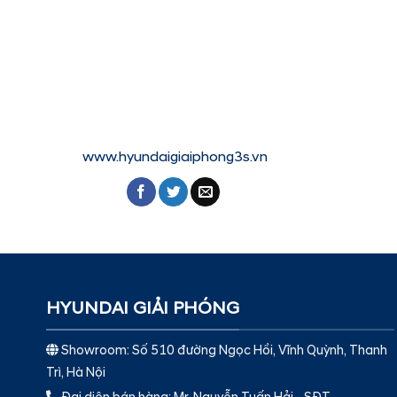
www.hyundaigiaiphong3s.vn
HYUNDAI GIẢI PHÓNG
Showroom: Số 510 đường Ngọc Hồi, Vĩnh Quỳnh, Thanh
Trì, Hà Nội