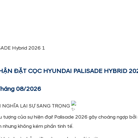
HẬN ĐẶT CỌC HYUNDAI PALISADE HYBRID 20
 Tháng 08/2026
H NGHĨA LẠI SỰ SANG TRỌNG
ểu tượng của sự hiện đại! Palisade 2026 gây choáng ngợp bởi
 nhưng không kém phần tinh tế.