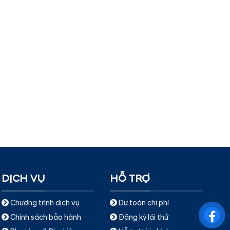
DỊCH VỤ
HỖ TRỢ
Chương trình dịch vụ
Dự toán chi phí
Chính sách bảo hành
Đăng ký lái thử