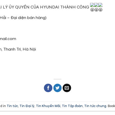
ẠI LÝ ỦY QUYỀN CỦA HYUNDAI THÀNH CÔNG
Hải – Đại diện bán hàng)
mail.com
, Thanh Trì, Hà Nội
ed in
Tin tức
,
Tin Đại lý
,
Tin Khuyến Mãi
,
Tin Tập đoàn
,
Tin tức chung
. Bo