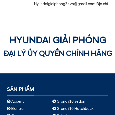
Hyundaigiaiphong3s.vn@gmail.com Địa chỉ:
HYUNDAI GIẢI PHÓNG
ĐẠI LÝ ỦY QUYỀN CHÍNH HÃNG
SẢN PHẨM
Accent
Grand i10 sedan
Elantra
Grand i10 Hatchback