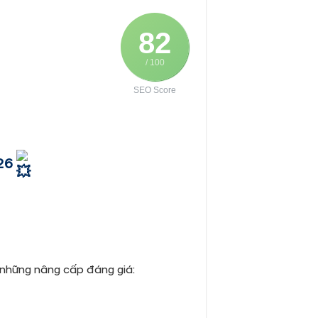
82
/ 100
SEO Score
26
 những nâng cấp đáng giá: