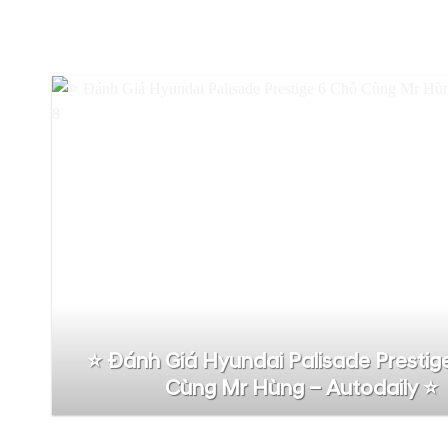
⭐️ Đánh Giá Hyundai Palisade Prestig
Cùng Mr Hùng – Autodaily ⭐️