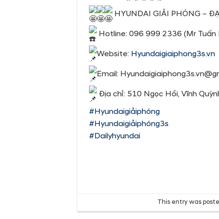
HYUNDAI GIẢI PHÓNG – Đ
Hotline: 096 999 2336 (Mr Tuấn 
Website:
Hyundaigiaiphong3s.vn
Email: Hyundaigiaiphong3s.vn@g
Địa chỉ: 510 Ngọc Hồi, Vĩnh Quỳnh
#Hyundaigiảiphóng
#Hyundaigiảiphóng3s
#Dailyhyundai
This entry was post