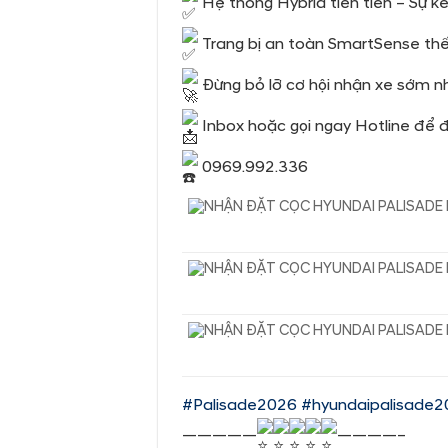
Hệ thống Hybrid tiên tiến – Sự k
Trang bị an toàn SmartSense thế
Đừng bỏ lỡ cơ hội nhận xe sớm n
Inbox hoặc gọi ngay Hotline để đư
0969.992.336
#Palisade2026
#hyundaipalisade2
—————
————–