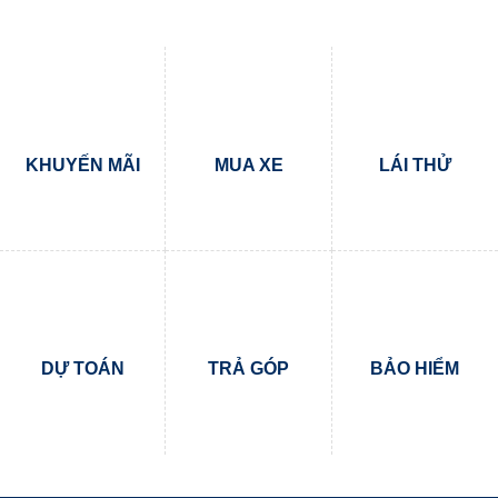
KHUYẾN MÃI
MUA XE
LÁI THỬ
DỰ TOÁN
TRẢ GÓP
BẢO HIỂM