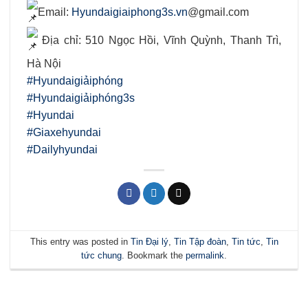
Email:
Hyundaigiaiphong3s.vn
@gmail.com
Địa chỉ: 510 Ngọc Hồi, Vĩnh Quỳnh, Thanh Trì,
Hà Nội
#Hyundaigiảiphóng
#Hyundaigiảiphóng3s
#Hyundai
#Giaxehyundai
#Dailyhyundai
This entry was posted in
Tin Đại lý
,
Tin Tập đoàn
,
Tin tức
,
Tin
tức chung
. Bookmark the
permalink
.