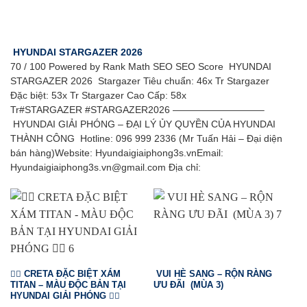
HYUNDAI STARGAZER 2026
70 / 100 Powered by Rank Math SEO SEO Score HYUNDAI
STARGAZER 2026 Stargazer Tiêu chuẩn: 46x Tr Stargazer
Đặc biệt: 53x Tr Stargazer Cao Cấp: 58x
Tr#STARGAZER #STARGAZER2026 —————————–
HYUNDAI GIẢI PHÓNG – ĐẠI LÝ ỦY QUYỀN CỦA HYUNDAI
THÀNH CÔNG Hotline: 096 999 2336 (Mr Tuấn Hải – Đại diện
bán hàng)Website: Hyundaigiaiphong3s.vnEmail:
Hyundaigiaiphong3s.vn@gmail.com Địa chỉ:
❤️‍🔥 CRETA ĐẶC BIỆT XÁM
VUI HÈ SANG – RỘN RÀNG
TITAN – MÀU ĐỘC BẢN TẠI
ƯU ĐÃI (MÙA 3)
HYUNDAI GIẢI PHÓNG ❤️‍🔥