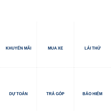
KHUYẾN MÃI
MUA XE
LÁI THỬ
DỰ TOÁN
TRẢ GÓP
BẢO HIỂM