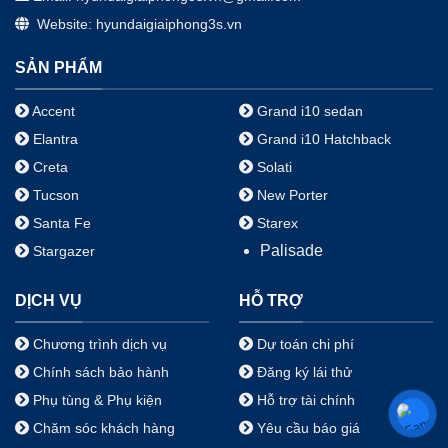
Website: hyundaigiaiphong3s.vn
SẢN PHẨM
Accent
Grand i10 sedan
Elantra
Grand i10 Hatchback
Creta
Solati
Tucson
New Porter
Santa Fe
Starex
Palisade
Stargazer
DỊCH VỤ
HỖ TRỢ
Chương trình dịch vụ
Dự toán chi phí
Chính sách bảo hành
Đăng ký lái thử
Phụ tùng & Phụ kiện
Hỗ trợ tài chính
Chăm sóc khách hàng
Yêu cầu báo giá