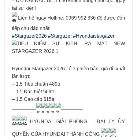
– ƯU ĐÃI ĐẶC BIỆT cho khách hàng chốt cọc ngay
tại sự kiện!
Liên hệ ngay Hotline: 0969 992 336 để được đón
tiếp chu đáo nhất!
#Stargazer2026
#Stargazer
#Hyundaistargazer
Hyundai Stargazer 2026 có 3 phiên bản, giá đề xuất
lần lượt:
– 1.5 Tiêu chuẩn 489tr
– 1.5 Đặc biệt 569tr
– 1.5 Cao cấp 615tr
—————
————–
HYUNDAI GIẢI PHÓNG – ĐẠI LÝ ỦY
QUYỀN CỦA HYUNDAI THÀNH CÔNG