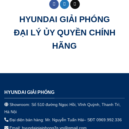
HYUNDAI GIẢI PHÓNG
ĐẠI LÝ ỦY QUYỀN CHÍNH
HÃNG
HYUNDAI GIẢI PHÓNG
Showroom: Số 510 đường Ngọc Hồi, Vĩnh Quỳnh, Thanh Trì,
Hà Nội
Đại diện bán hàng: Mr. Nguyễn Tuấn Hải– SĐT 0969.992.336
Email: hyundaigiaiphong3s.vn@gmail.com