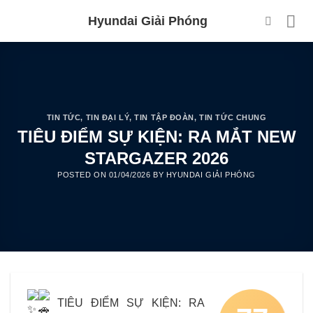
Skip
Hyundai Giải Phóng
to
content
TIN TỨC
,
TIN ĐẠI LÝ
,
TIN TẬP ĐOÀN
,
TIN TỨC CHUNG
TIÊU ĐIỂM SỰ KIỆN: RA MẮT NEW
STARGAZER 2026
POSTED ON
01/04/2026
BY
HYUNDAI GIẢI PHÓNG
TIÊU ĐIỂM SỰ KIỆN: RA