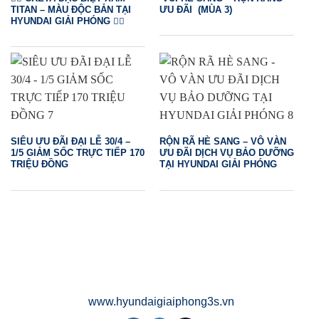
TITAN – MÀU ĐỘC BẢN TẠI
ƯU ĐÃI (MÙA 3)
HYUNDAI GIẢI PHÓNG ❤️‍🔥
SIÊU ƯU ĐÃI ĐẠI LỄ 30/4 –
RỘN RÃ HÈ SANG – VÔ VÀN
1/5 GIẢM SỐC TRỰC TIẾP 170
ƯU ĐÃI DỊCH VỤ BẢO DƯỠNG
TRIỆU ĐỒNG
TẠI HYUNDAI GIẢI PHÓNG
www.hyundaigiaiphong3s.vn